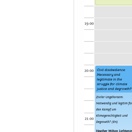
19:00
Civil disobedience:
20:00
Necessary and
legitimate in the
struggle for climate
justice and degrowth?
Ziviler Ungehorsam:
Notwendig und legitim fü
den Kampf um
Klimagerechtigkeit und
21:00
Degrowth? (EN)
Heather Milton Lighteni