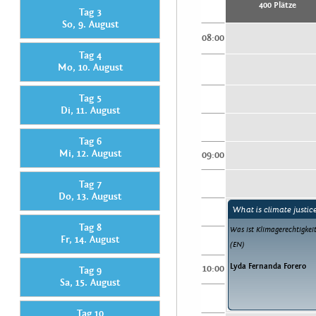
400 Plätze
Tag 3
So, 9. August
08:00
Tag 4
Mo, 10. August
Tag 5
Di, 11. August
Tag 6
Mi, 12. August
09:00
Tag 7
Do, 13. August
What is climate justic
Tag 8
Was ist Klimagerechtigkei
Fr, 14. August
(EN)
Lyda Fernanda Forero
10:00
Tag 9
Sa, 15. August
Tag 10