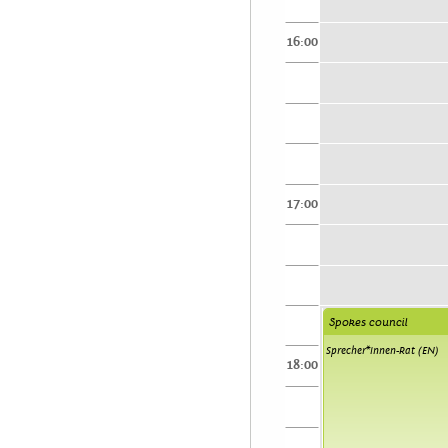
16:00
17:00
Spokes council
Sprecher*innen-Rat (EN)
18:00