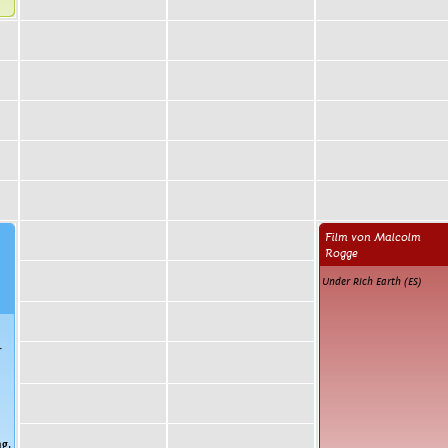
Film von Malcolm
Rogge
Under Rich Earth (ES)
r
ng
,