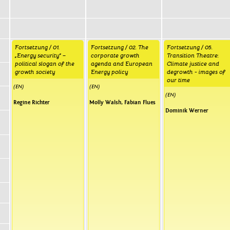
Fortsetzung / 01.
Fortsetzung / 02. The
Fortsetzung / 05.
„Energy security“ –
corporate growth
Transition Theatre:
political slogan of the
agenda and European
Climate justice and
growth society
Energy policy
degrowth - images of
our time
(EN)
(EN)
(EN)
Regine Richter
Molly Walsh
,
Fabian Flues
Dominik Werner