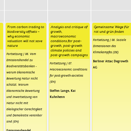
From carbon trading to
Analysis and critique of
Gemeinsame Wege für
biodiversity offsets –
growth,
rot und grün finden
why economic
macroeconomic
Fortsetzung / 08. Soziale
valuation will not save
conditions for post-
nature
growth, post-growth
Dimensionen des
climate policies and
Klimakampfes (DE)
Fortsetzung / 06. Vom
post-growth campaigns
Emissionshandel zu
Berliner Attac Degrowth
Fortsetzung / 07.
Biodiversitätsbanken -
AG
Macroeconomic conditions
warum ökonomische
for post-growth-societies
Bewertung Natur nicht
(EN)
schützt. Warum
ökonomische Bewertung
Steffen Lange
,
Kai
und Inwertsetzung von
Kuhnhenn
Natur nicht mit
ökologischer Gerechtigkeit
und Demokratie vereinbar
sind (EN)
Emissionshandel