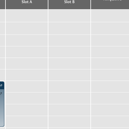
Slot A
Slot B
e?
t?