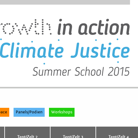
pace
Panels/Podien
Workshops
Tent/Zelt 2
Tent/Zelt 3
Tent/Zelt 4