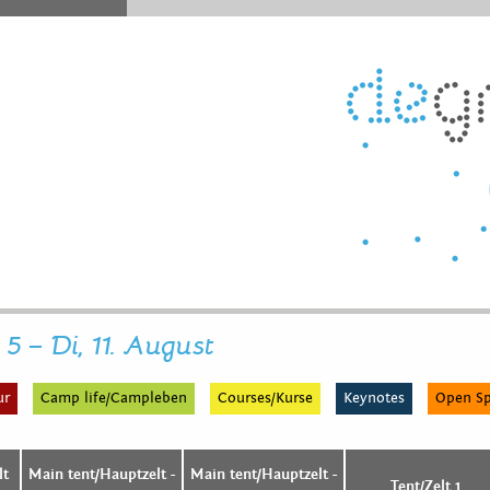
 5 – Di, 11. August
ur
Camp life/Campleben
Courses/Kurse
Keynotes
Open S
lt
Main tent/Hauptzelt -
Main tent/Hauptzelt -
Tent/Zelt 1